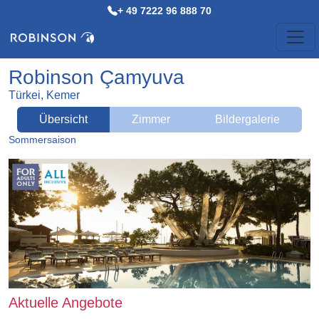
+ 49 7222 96 888 70
Robinson Çamyuva
Türkei, Kemer
Übersicht
Zimmer
Bildergalerie
Sommersaison
Aktuelle Angebote