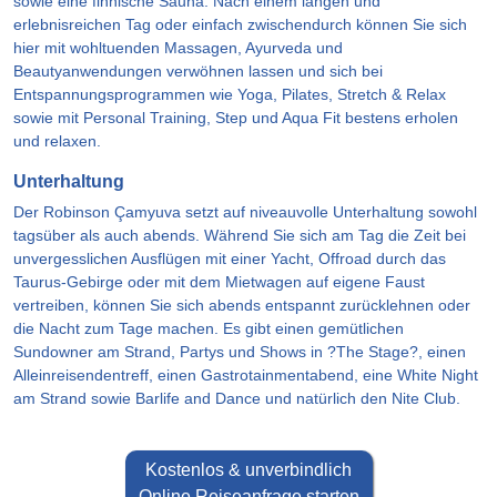
sowie eine finnische Sauna. Nach einem langen und
erlebnisreichen Tag oder einfach zwischendurch können Sie sich
hier mit wohltuenden Massagen, Ayurveda und
Beautyanwendungen verwöhnen lassen und sich bei
Entspannungsprogrammen wie Yoga, Pilates, Stretch & Relax
sowie mit Personal Training, Step und Aqua Fit bestens erholen
und relaxen.
Unterhaltung
Der Robinson Çamyuva setzt auf niveauvolle Unterhaltung sowohl
tagsüber als auch abends. Während Sie sich am Tag die Zeit bei
unvergesslichen Ausflügen mit einer Yacht, Offroad durch das
Taurus-Gebirge oder mit dem Mietwagen auf eigene Faust
vertreiben, können Sie sich abends entspannt zurücklehnen oder
die Nacht zum Tage machen. Es gibt einen gemütlichen
Sundowner am Strand, Partys und Shows in ?The Stage?, einen
Alleinreisendentreff, einen Gastrotainmentabend, eine White Night
am Strand sowie Barlife and Dance und natürlich den Nite Club.
Kostenlos & unverbindlich
Online Reiseanfrage starten