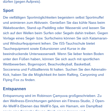
dürfen (gegen Aufpreis).
Sport
Die vielfältigen Sportmöglichkeiten begeistern selbst Sportmuffel
und animieren zum Aktivsein. Genießen Sie das kühle Nass beim
Wakeboarden, Stand-up-Paddling oder Wasserski und lassen Sie
sich auf den Wellen beim Surfen oder Segeln dahin treiben. Gegen
Vorlage eines Segel- bzw. Surfscheins können Sie sich Katamaran-
und Windsurfequipment leihen. Die ISS-Tauchschule bietet
Tauchequipment sowie Exkursionen und Kurse in die
beeindruckende Unterwasserwelt. Wenn Sie lieber festen Boden
unter den Füßen haben, können Sie sich auch mit sportlichen
Wettbewerben, Bogensport, Beachvolleyball, Basketball,
Soccerena und Fußballtennis fit halten. Suchen Sie den Adrenalin-
Kick, haben Sie die Möglichkeit ihn beim Rafting, Canyoning und
Flying Fox zu finden.
Entspannen
Entspannung wird im Robinson Çamyuva großgeschrieben. Zu
den Wellness-Einrichtungen gehören ein Fitness-Studio, 2 Open-
Air-WellFit-Ebenen das WellFit-Spa, ein Hamam, ein Dampfbad