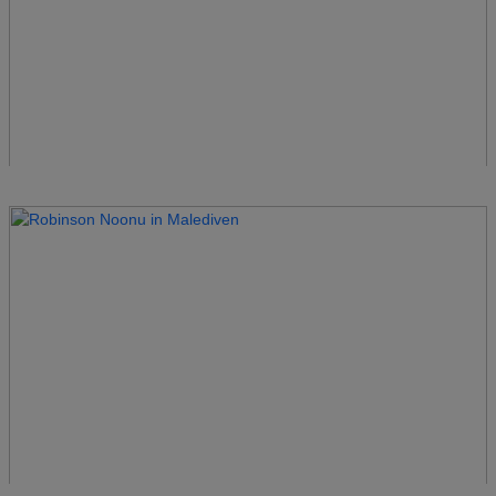
Robinson Nam Hoi An
Vietnam
Robinson Nobilis
Türkei