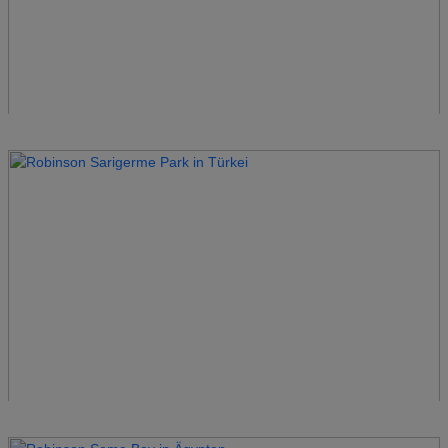
Robinson Pamfilya
Türkei
Robinson Quinta da Ria
Portugal