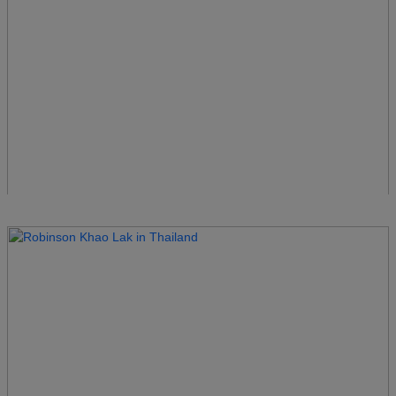
Robinson Ierapetra
Griechenland