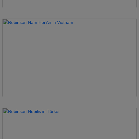
Robinson Landskron
Österreich
Robinson Maldives
Malediven