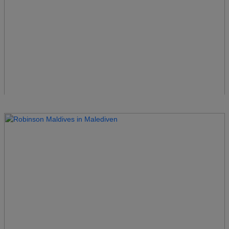
Robinson Kyllini Beach
Griechenland