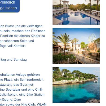
rbindlich
ge starten
hen Bucht und die vielfältigen
 zu sein, machen den Robinson
amilien mit älteren Kinder so
ner schönsten Seite und
Tage voll Komfort,
reitag und Samstag
 gehaltenen Anlage gehören
ine Plaza, ein Seminarbereich,
estaurant, das Gourmet-
ne Sportsbar und eine Chill-
lichkeiten, eine Bike-Station
Verfügung. Zum
ter sowie der Nite Club. WLAN