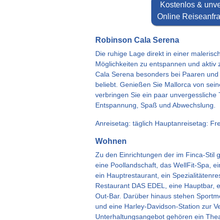
Kostenlos & unve
Online Reiseanfra
Robinson Cala Serena
Die ruhige Lage direkt in einer malerisc
Möglichkeiten zu entspannen und aktiv
Cala Serena besonders bei Paaren und F
beliebt. Genießen Sie Mallorca von sei
verbringen Sie ein paar unvergessliche 
Entspannung, Spaß und Abwechslung.
Anreisetag: täglich Hauptanreisetag: F
Wohnen
Zu den Einrichtungen der im Finca-Stil
eine Poollandschaft, das WellFit-Spa, e
ein Hauptrestaurant, ein Spezialitätenr
Restaurant DAS EDEL, eine Hauptbar, ei
Out-Bar. Darüber hinaus stehen Sportmög
und eine Harley-Davidson-Station zur 
Unterhaltungsangebot gehören ein Thea