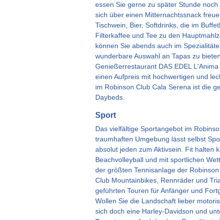
essen Sie gerne zu später Stunde noch e
sich über einen Mitternachtssnack freuen
Tischwein, Bier, Softdrinks, die im Buf
Filterkaffee und Tee zu den Hauptmahlz
können Sie abends auch im Spezialitäte
wunderbare Auswahl an Tapas zu bieten
Genießerrestaurant DAS EDEL L'Anima 
einen Aufpreis mit hochwertigen und le
im Robinson Club Cala Serena ist die ge
Daybeds.
Sport
Das vielfältige Sportangebot im Robins
traumhaften Umgebung lässt selbst Sport
absolut jeden zum Aktivsein. Fit halten 
Beachvolleyball und mit sportlichen We
der größten Tennisanlage der Robinson 
Club Mountainbikes, Rennräder und Tria
geführten Touren für Anfänger und Fort
Wollen Sie die Landschaft lieber motoris
sich doch eine Harley-Davidson und un