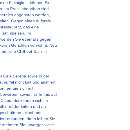
ine Kleinigkeit, können Sie
. Im Preis inbegriffen sind
fetbereich angeboten werden,
eiten. Gegen einen Aufpreis
nrestaurant, das eine
 hat, speisen. Im
werden Sie ebenfalls gegen
ckeren Gerichten verwöhnt. Neu
mütliche Chill-out-Bar mit
on Cala Serena sowie in der
muffel nicht kalt und animiert
können Sie sich mit
ttbewerben sowie mit Tennis auf
Clubs. Sie können sich im
thlonräder leihen und an
geschrittene teilnehmen.
iert erkunden, dann leihen Sie
ternehmen Sie unvergessliche