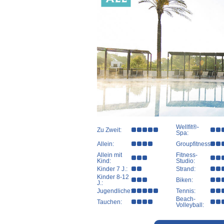
Wellfit®-
Zu Zweit:
Spa:
Allein:
Groupfitness:
Allein mit
Fitness-
Kind:
Studio:
Kinder 7 J.:
Strand:
Kinder 8-12
Biken:
J.:
Jugendliche:
Tennis:
Beach-
Tauchen:
Volleyball: