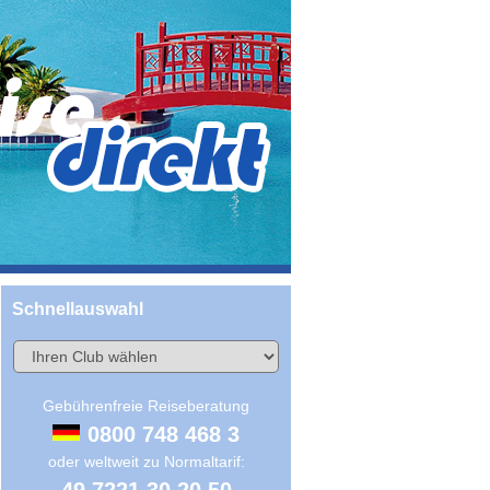
Schnellauswahl
Gebührenfreie Reiseberatung
0800 748 468 3
oder weltweit zu Normaltarif: