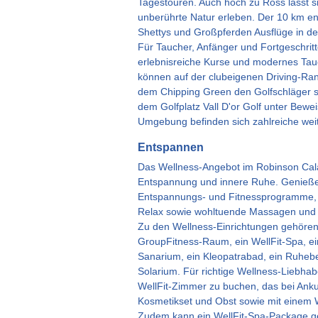
Tagestouren. Auch hoch zu Ross lässt s
unberührte Natur erleben. Der 10 km entf
Shettys und Großpferden Ausflüge in d
Für Taucher, Anfänger und Fortgeschritt
erlebnisreiche Kurse und modernes Ta
können auf der clubeigenen Driving-Ra
dem Chipping Green den Golfschläger 
dem Golfplatz Vall D'or Golf unter Beweis
Umgebung befinden sich zahlreiche weit
Entspannen
Das Wellness-Angebot im Robinson Cala
Entspannung und innere Ruhe. Genieß
Entspannungs- und Fitnessprogramme, Y
Relax sowie wohltuende Massagen und
Zu den Wellness-Einrichtungen gehören 
GroupFitness-Raum, ein WellFit-Spa, ei
Sanarium, ein Kleopatrabad, ein Ruhebe
Solarium. Für richtige Wellness-Liebhabe
WellFit-Zimmer zu buchen, das bei Ank
Kosmetikset und Obst sowie mit einem 
Zudem kann ein WellFit-Spa-Package g