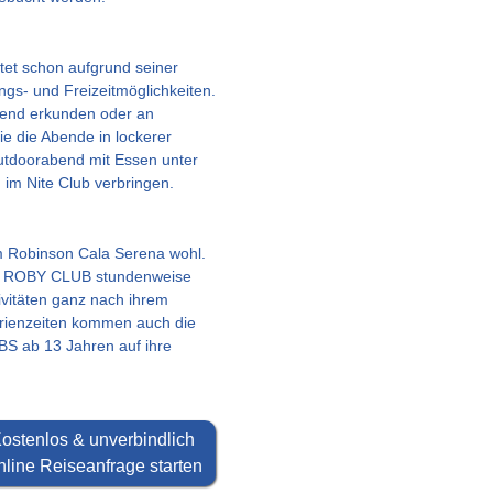
tet schon aufgrund seiner
ngs- und Freizeitmöglichkeiten.
end erkunden oder an
e die Abende in lockerer
utdoorabend mit Essen unter
 im Nite Club verbringen.
im Robinson Cala Serena wohl.
im ROBY CLUB stundenweise
ivitäten ganz nach ihrem
rienzeiten kommen auch die
BS ab 13 Jahren auf ihre
ostenlos & unverbindlich
line Reiseanfrage starten