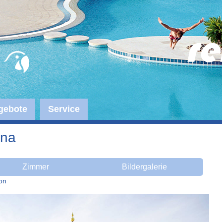
gebote
Service
ena
Zimmer
Bildergalerie
on