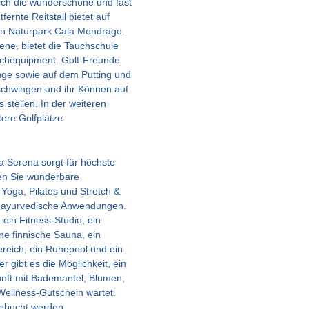
ich die wunderschöne und fast
ernte Reitstall bietet auf
en Naturpark Cala Mondrago.
ene, bietet die Tauchschule
uchequipment. Golf-Freunde
nge sowie auf dem Putting und
schwingen und ihr Können auf
 stellen. In der weiteren
ere Golfplätze.
 Serena sorgt für höchste
en Sie wunderbare
oga, Pilates und Stretch &
 ayurvedische Anwendungen.
ein Fitness-Studio, ein
ne finnische Sauna, ein
reich, ein Ruhepool und ein
r gibt es die Möglichkeit, ein
unft mit Bademantel, Blumen,
Wellness-Gutschein wartet.
ebucht werden.